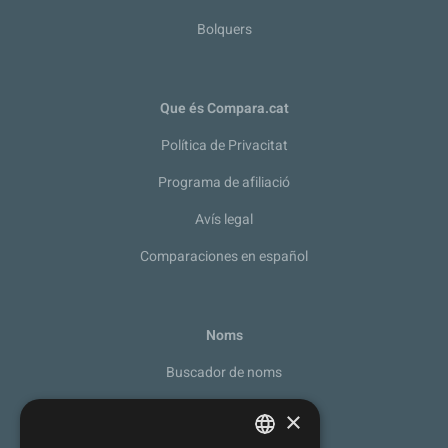
Bolquers
Que és Compara.cat
Política de Privacitat
Programa de afiliació
Avís legal
Comparaciones en español
Noms
Buscador de noms
Recomanador de noms
×
De la A a la Z