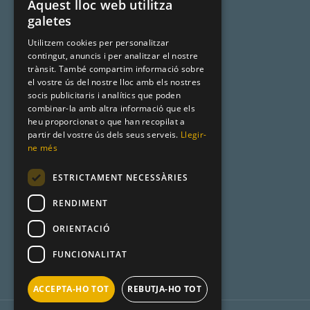
Aquest lloc web utilitza
SPANISH
galetes
Noms catalans
CATALAN
Utilitzem cookies per personalitzar
Cognoms catalans
contingut, anuncis i per analitzar el nostre
ENGLISH
trànsit. També compartim informació sobre
Llista de naixement
el vostre ús del nostre lloc amb els nostres
socis publicitaris i analítics que poden
combinar-la amb altra informació que els
heu proporcionat o que han recopilat a
Premsa
partir del vostre ús dels seus serveis.
Llegir-
ne més
Metadata
ESTRICTAMENT NECESSÀRIES
Racó Català
RENDIMENT
Product Hunt
ORIENTACIÓ
FUNCIONALITAT
ACCEPTA-HO TOT
REBUTJA-HO TOT