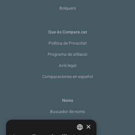
Bolquers
Que és Compara.cat
Política de Privacitat
Programa de afiliació
Avís legal
Comparaciones en español
Noms
Buscador de noms
Recomanador de noms
×
De la A a la Z