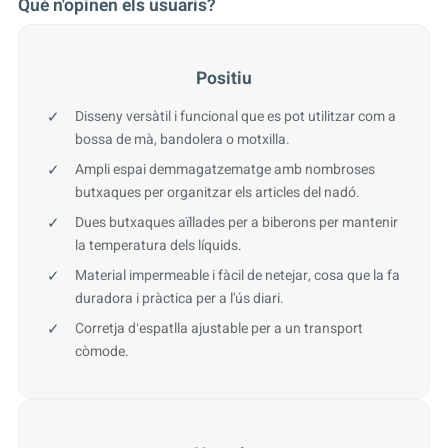
Què n'opinen els usuaris?
Positiu
Disseny versàtil i funcional que es pot utilitzar com a
bossa de mà, bandolera o motxilla.
Ampli espai demmagatzematge amb nombroses
butxaques per organitzar els articles del nadó.
Dues butxaques aïllades per a biberons per mantenir
la temperatura dels líquids.
Material impermeable i fàcil de netejar, cosa que la fa
duradora i pràctica per a l'ús diari.
Corretja dʻespatlla ajustable per a un transport
còmode.