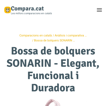
Compara.cat
Togg
men
Les millors comparacions en català
Comparacions en català
Anàlisis i comparativa …
Bossa de bolquers SONARIN …
Bossa de bolquers
SONARIN - Elegant,
Funcional i
Duradora