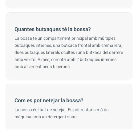
Quantes butxaques té la bossa?
La bossa té un compartiment principal amb múltiples
butxaques internes, una butxaca frontal amb cremallera,
dues butxaques laterals ocultes i una butxaca del darrere
amb velcro. A més, compta amb 2 butxaques internes
amb aïllament per a biberons.
Com es pot netejar la bossa?
La bossa és fàcil de netejar. Es pot rentar a mà oa
màquina amb un detergent suau.