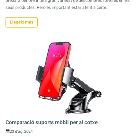
prepara per oferir una gran varietat de descomptes i ofertes en els
seus productes. Però és important estar atent a certe...
Llegeix més
Comparació suports mòbil per al cotxe
23 d’ag. 2024