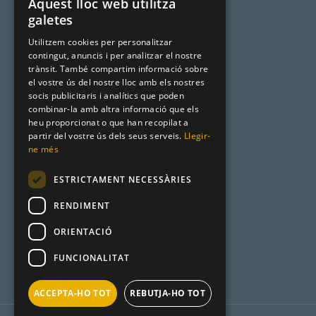
Aquest lloc web utilitza
SPANISH
galetes
Noms catalans
CATALAN
Utilitzem cookies per personalitzar
Cognoms catalans
contingut, anuncis i per analitzar el nostre
ENGLISH
trànsit. També compartim informació sobre
Llista de naixement
el vostre ús del nostre lloc amb els nostres
socis publicitaris i analítics que poden
combinar-la amb altra informació que els
heu proporcionat o que han recopilat a
Premsa
partir del vostre ús dels seus serveis.
Llegir-
ne més
Metadata
ESTRICTAMENT NECESSÀRIES
Racó Català
RENDIMENT
Product Hunt
ORIENTACIÓ
FUNCIONALITAT
ACCEPTA-HO TOT
REBUTJA-HO TOT