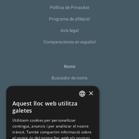
Política de Privacitat
Programa de afiliació
Avís legal
Comparaciones en español
Noms
Buscador de noms
Recomanador de noms
×
De la A a la Z
Aquest lloc web utilitza
SPANISH
galetes
Noms catalans
CATALAN
Utilitzem cookies per personalitzar
Cognoms catalans
contingut, anuncis i per analitzar el nostre
ENGLISH
trànsit. També compartim informació sobre
Llista de naixement
el vostre ús del nostre lloc amb els nostres