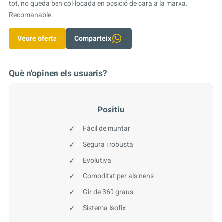
tot, no queda ben col·locada en posició de cara a la marxa.
Recomanable.
Veure oferta
Comparteix
Què n'opinen els usuaris?
Positiu
Fàcil de muntar
Segura i robusta
Evolutiva
Comoditat per als nens
Gir de 360 graus
Sistema Isofix