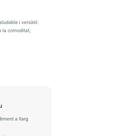
udable i versàtil.
 la comoditat,
u
iment a llarg