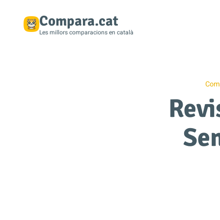
Compara.cat
Les millors comparacions en català
Comp
Revi
Sen