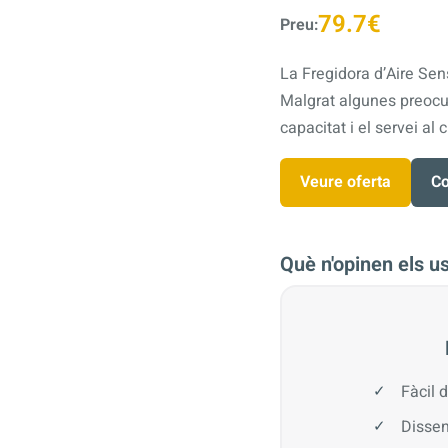
79.7€
Preu:
La Fregidora d’Aire Sen
Malgrat algunes preocup
capacitat i el servei al c
Veure oferta
Co
Què n'opinen els u
Fàcil 
Dissen