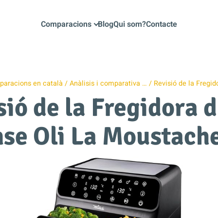
Comparacions
Blog
Qui som?
Contacte
aracions en català
Anàlisis i comparativa …
Revisió de la Fregid
sió de la Fregidora d
se Oli La Moustach