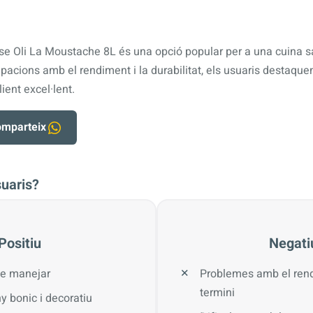
se Oli La Moustache 8L és una opció popular per a una cuina sal
acions amb el rendiment i la durabilitat, els usuaris destaquen
lient excel·lent.
mparteix
suaris?
Positiu
Negati
de manejar
Problemes amb el rend
termini
y bonic i decoratiu