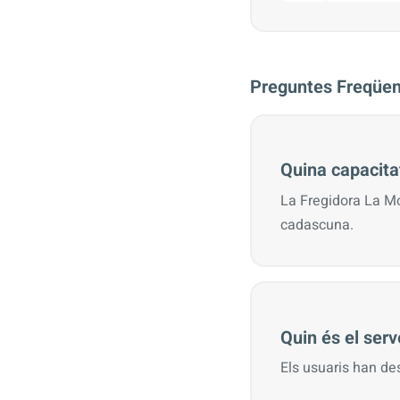
Preguntes Freqüen
Quina capacitat
La Fregidora La Mo
cadascuna.
Quin és el serve
Els usuaris han de