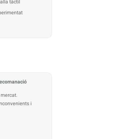
lla tàctil
perimentat
 recomanació
 mercat.
inconvenients i