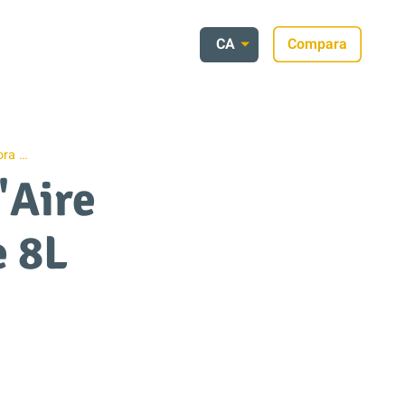
CA
Compara
ora …
'Aire
e 8L