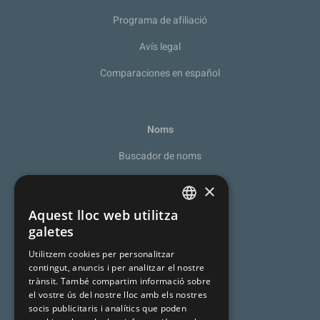
Programa de afiliació
Avís legal
Comparaciones en español
Noms
Buscador de noms
Recomanador de noms
×
De la A a la Z
Aquest lloc web utilitza
SPANISH
galetes
Noms catalans
CATALAN
Utilitzem cookies per personalitzar
Cognoms catalans
contingut, anuncis i per analitzar el nostre
ENGLISH
trànsit. També compartim informació sobre
Llista de naixement
el vostre ús del nostre lloc amb els nostres
socis publicitaris i analítics que poden