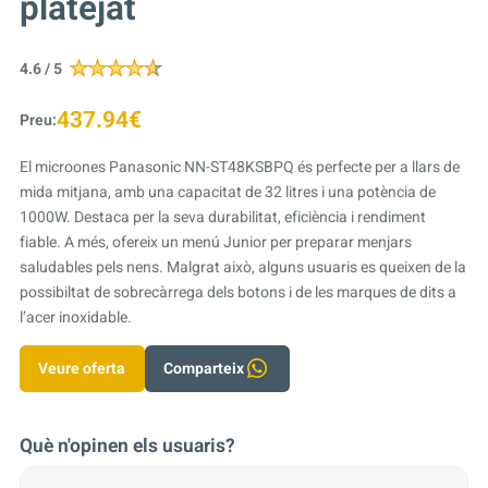
platejat
4.6 / 5
437.94€
Preu:
El microones Panasonic NN-ST48KSBPQ és perfecte per a llars de
mida mitjana, amb una capacitat de 32 litres i una potència de
1000W. Destaca per la seva durabilitat, eficiència i rendiment
fiable. A més, ofereix un menú Junior per preparar menjars
saludables pels nens. Malgrat això, alguns usuaris es queixen de la
possibiltat de sobrecàrrega dels botons i de les marques de dits a
l’acer inoxidable.
Veure oferta
Comparteix
Què n'opinen els usuaris?