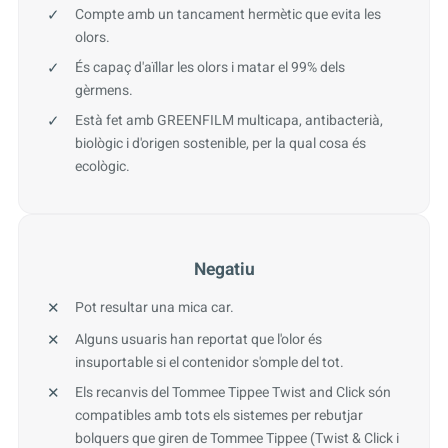
Compte amb un tancament hermètic que evita les
olors.
És capaç d'aïllar les olors i matar el 99% dels
gèrmens.
Està fet amb GREENFILM multicapa, antibacterià,
biològic i d'origen sostenible, per la qual cosa és
ecològic.
Negatiu
Pot resultar una mica car.
Alguns usuaris han reportat que l'olor és
insuportable si el contenidor s'omple del tot.
Els recanvis del Tommee Tippee Twist and Click són
compatibles amb tots els sistemes per rebutjar
bolquers que giren de Tommee Tippee (Twist & Click i