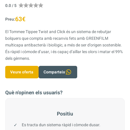
0.0 / 5
63€
Preu:
El Tommee Tippee Twist and Click és un sistema de rebutjar
bolquers que compta amb recanvis fets amb GREENFILM
multicapa antibacterià i biològic, a més de ser d’origen sostenible.
És ràpid i còmode d’usar, i és capaç d’aïllar les olors i matar el 99%
dels gèrmens.
Veure oferta
Comparteix
Què n'opinen els usuaris?
Positiu
Es tracta dun sistema ràpid i còmode dusar.