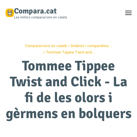
Compara.cat
Togg
men
Les millors comparacions en català
Comparacions en català
Anàlisis i comparativa …
Tommee Tippee Twist and …
Tommee Tippee
Twist and Click - La
fi de les olors i
gèrmens en bolquers