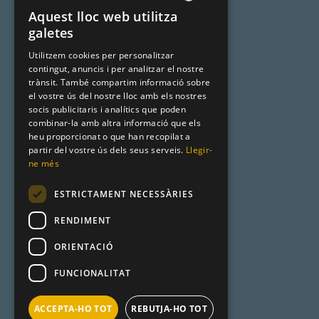
De la A a la Z
Aquest lloc web utilitza
SPANISH
galetes
Noms catalans
CATALAN
Utilitzem cookies per personalitzar
Cognoms catalans
contingut, anuncis i per analitzar el nostre
ENGLISH
trànsit. També compartim informació sobre
Llista de naixement
el vostre ús del nostre lloc amb els nostres
socis publicitaris i analítics que poden
combinar-la amb altra informació que els
heu proporcionat o que han recopilat a
Premsa
partir del vostre ús dels seus serveis.
Llegir-
ne més
Metadata
ESTRICTAMENT NECESSÀRIES
Racó Català
RENDIMENT
Product Hunt
ORIENTACIÓ
FUNCIONALITAT
ACCEPTA-HO TOT
REBUTJA-HO TOT