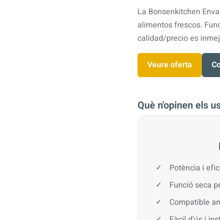
La Bonsenkitchen Envasa
alimentos frescos. Fun
calidad/precio es inmej
Veure oferta
Co
Què n'opinen els u
Potència i efi
Funció seca pe
Compatible am
Fàcil d'ús i in