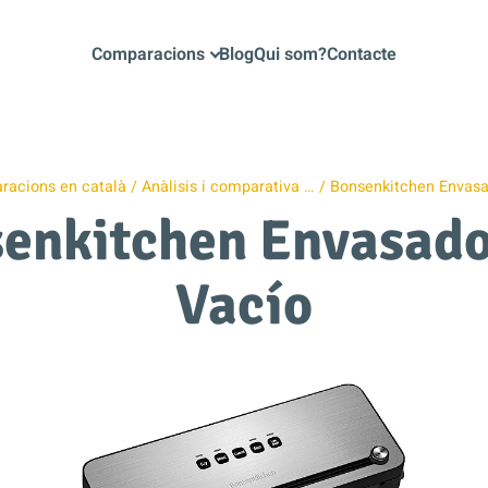
Comparacions
Blog
Qui som?
Contacte
acions en català
Anàlisis i comparativa …
Bonsenkitchen Envasa
enkitchen Envasado
Vacío