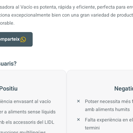
dora al Vacío es potenta, rápida y eficiente, perfecta para en
ciona excepcionalmente bien con una gran variedad de producto
orable.
mparteix
suaris?
Positiu
Negati
ciència envasant al vacío
Potser necessita més 
amb aliments humits
r a aliments sense líquids
Falta experiència en el
b els accessoris del LIDL
termini
struccions multilingües