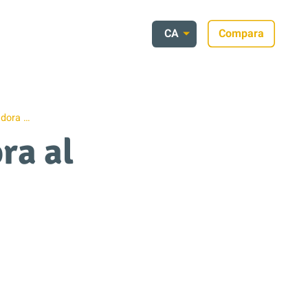
CA
Compara
dora …
ra al