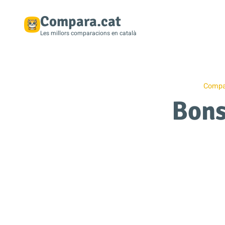
Compara.cat
Les millors comparacions en català
Compar
Bons