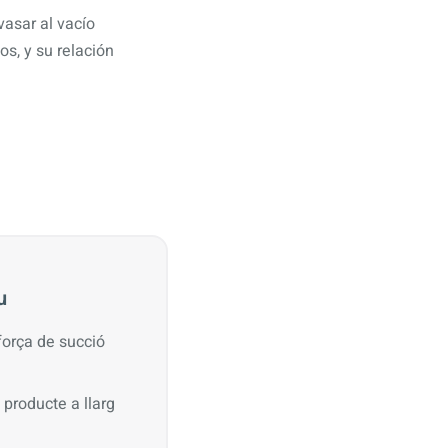
vasar al vacío
s, y su relación
u
força de succió
 producte a llarg