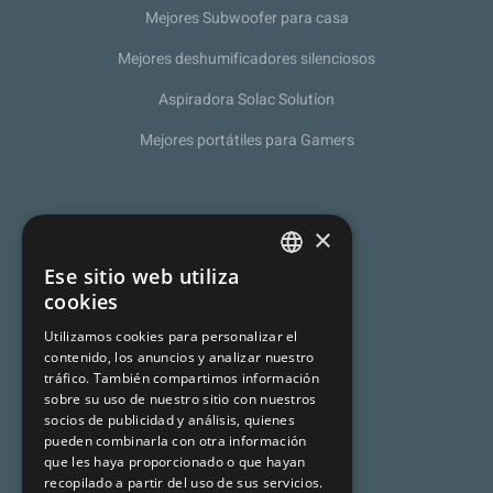
Mejores Subwoofer para casa
Mejores deshumificadores silenciosos
Aspiradora Solac Solution
Mejores portátiles para Gamers
Sobre nosotros
×
Política de Privacidad
Ese sitio web utiliza
SPANISH
cookies
Programa de afiliación
CATALAN
Utilizamos cookies para personalizar el
Aviso legal
contenido, los anuncios y analizar nuestro
ENGLISH
tráfico. También compartimos información
sobre su uso de nuestro sitio con nuestros
socios de publicidad y análisis, quienes
Premsa
pueden combinarla con otra información
que les haya proporcionado o que hayan
Mundo Turismo
recopilado a partir del uso de sus servicios.