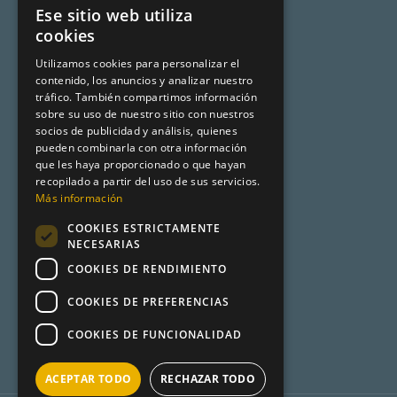
Política de Privacidad
Ese sitio web utiliza
SPANISH
cookies
Programa de afiliación
CATALAN
Utilizamos cookies para personalizar el
Aviso legal
contenido, los anuncios y analizar nuestro
ENGLISH
tráfico. También compartimos información
sobre su uso de nuestro sitio con nuestros
socios de publicidad y análisis, quienes
Premsa
pueden combinarla con otra información
que les haya proporcionado o que hayan
Mundo Turismo
recopilado a partir del uso de sus servicios.
Más información
Desencadenado
COOKIES ESTRICTAMENTE
Metadata
NECESARIAS
COOKIES DE RENDIMIENTO
Product Hunt
COOKIES DE PREFERENCIAS
COOKIES DE FUNCIONALIDAD
ACEPTAR TODO
RECHAZAR TODO