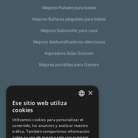
Mejores Pañales para babés
Mejores Bañeras plegables para bebés
Mejores Subwoofer para casa
Mejores deshumificadores silenciosos
Aspiradora Solac Solution
Mejores portátiles para Gamers
Sobre nosotros
×
Política de Privacidad
Ese sitio web utiliza
SPANISH
cookies
Programa de afiliación
CATALAN
Utilizamos cookies para personalizar el
Aviso legal
contenido, los anuncios y analizar nuestro
ENGLISH
tráfico. También compartimos información
sobre su uso de nuestro sitio con nuestros