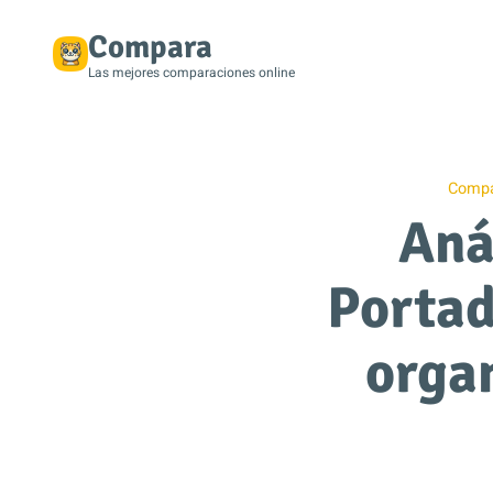
Compara
Las mejores comparaciones online
Compa
Aná
Portad
organ