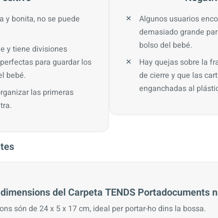
a y bonita, no se puede
Algunos usuarios enco
demasiado grande para
bolso del bebé.
 y tiene divisiones
 perfectas para guardar los
Hay quejas sobre la fr
l bebé.
de cierre y que las car
enganchadas al plásti
organizar las primeras
tra.
tes
s dimensions del Carpeta TENDS Portadocuments 
ns són de 24 x 5 x 17 cm, ideal per portar-ho dins la bossa.