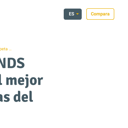
ES
Compara
rpeta …
ENDS
l mejor
as del