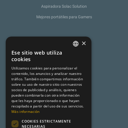
Aspiradora Solac Solution
Mejores portátiles para Gamers
Sobre nosotros
×
Política de Privacidad
Ese sitio web utiliza
SPANISH
cookies
Programa de afiliación
CATALAN
Utilizamos cookies para personalizar el
Aviso legal
contenido, los anuncios y analizar nuestro
ENGLISH
tráfico. También compartimos información
sobre su uso de nuestro sitio con nuestros
socios de publicidad y análisis, quienes
Premsa
pueden combinarla con otra información
que les haya proporcionado o que hayan
Mundo Turismo
recopilado a partir del uso de sus servicios.
Más información
Desencadenado
COOKIES ESTRICTAMENTE
Metadata
NECESARIAS