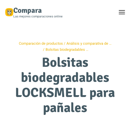
Compara
Togg
men
Las mejores comparaciones online
Comparación de productos
Análisis y comparativa de …
Bolsitas biodegradables …
Bolsitas
biodegradables
LOCKSMELL para
pañales