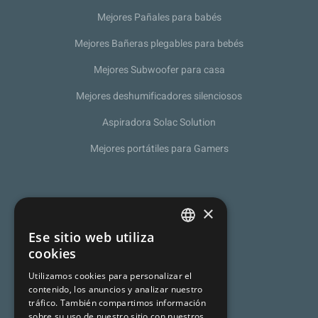
Mejores Pañales para babés
Mejores Bañeras plegables para bebés
Mejores Subwoofer para casa
Mejores deshumificadores silenciosos
Aspiradora Solac Solution
Mejores portátiles para Gamers
Sobre nosotros
×
Política de Privacidad
Ese sitio web utiliza
SPANISH
cookies
Programa de afiliación
CATALAN
Utilizamos cookies para personalizar el
Aviso legal
contenido, los anuncios y analizar nuestro
ENGLISH
tráfico. También compartimos información
sobre su uso de nuestro sitio con nuestros