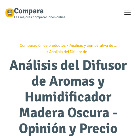
Compara
Togg
men
Las mejores comparaciones online
Comparación de productos
Análisis y comparativa de …
Análisis del Difusor de …
Análisis del Difusor
de Aromas y
Humidificador
Madera Oscura -
Opinión y Precio