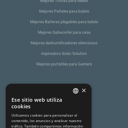
Mejores Tronas para bebés
Mejores Pañales para babés
Mejores Bañeras plegables para bebés
Mejores Subwoofer para casa
Mejores deshumificadores silenciosos
Aspiradora Solac Solution
Mejores portátiles para Gamers
Sobre nosotros
×
Política de Privacidad
Ese sitio web utiliza
SPANISH
cookies
Programa de afiliación
CATALAN
Utilizamos cookies para personalizar el
Aviso legal
contenido, los anuncios y analizar nuestro
ENGLISH
tráfico. También compartimos información