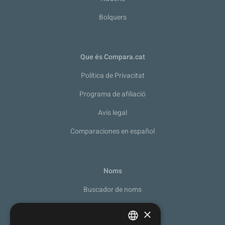
Bolquers
Que és Compara.cat
Política de Privacitat
Programa de afiliació
Avís legal
Comparaciones en español
Noms
Buscador de noms
Recomanador de noms
×