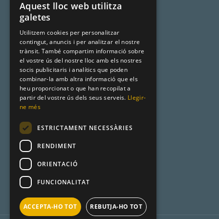
De la A a la Z
Aquest lloc web utilitza
SPANISH
galetes
Noms catalans
CATALAN
Utilitzem cookies per personalitzar
Cognoms catalans
contingut, anuncis i per analitzar el nostre
ENGLISH
trànsit. També compartim informació sobre
Llista de naixement
el vostre ús del nostre lloc amb els nostres
socis publicitaris i analítics que poden
combinar-la amb altra informació que els
heu proporcionat o que han recopilat a
Premsa
partir del vostre ús dels seus serveis.
Llegir-
ne més
Metadata
ESTRICTAMENT NECESSÀRIES
Racó Català
RENDIMENT
Product Hunt
ORIENTACIÓ
FUNCIONALITAT
ACCEPTA-HO TOT
REBUTJA-HO TOT