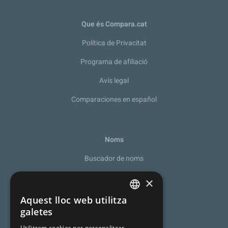
Que és Compara.cat
Política de Privacitat
Programa de afiliació
Avís legal
Comparaciones en español
Noms
Buscador de noms
Recomanador de noms
×
De la A a la Z
Aquest lloc web utilitza
SPANISH
galetes
Noms catalans
CATALAN
Utilitzem cookies per personalitzar