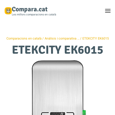
Compara.cat
Togg
men
Les millors comparacions en català
Comparacions en català
Anàlisis i comparativa …
ETEKCITY EK6015
ETEKCITY EK6015