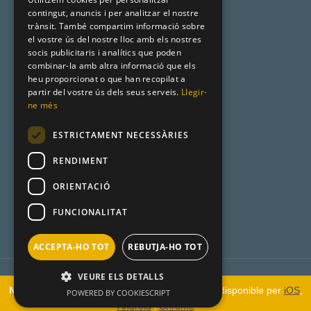
Cognoms catalans
contingut, anuncis i per analitzar el nostre
ENGLISH
trànsit. També compartim informació sobre
Llista de naixement
el vostre ús del nostre lloc amb els nostres
socis publicitaris i analítics que poden
combinar-la amb altra informació que els
heu proporcionat o que han recopilat a
Premsa
partir del vostre ús dels seus serveis.
Llegir-
ne més
Metadata
ESTRICTAMENT NECESSÀRIES
Racó Català
RENDIMENT
Product Hunt
ORIENTACIÓ
FUNCIONALITAT
ACCEPTA-HO TOT
REBUTJA-HO TOT
VEURE ELS DETALLS
Avís:
“En calidad de Afiliado de Amazon, obtengo ingresos por las
Novetat!
Prova
“Compara amb IA”
la nova app disponible per
iOS
,
POWERED BY COOKIESCRIPT
compras adscritas que cumplen los requisitos aplicables” (
més info
)
Android
i
Chrome