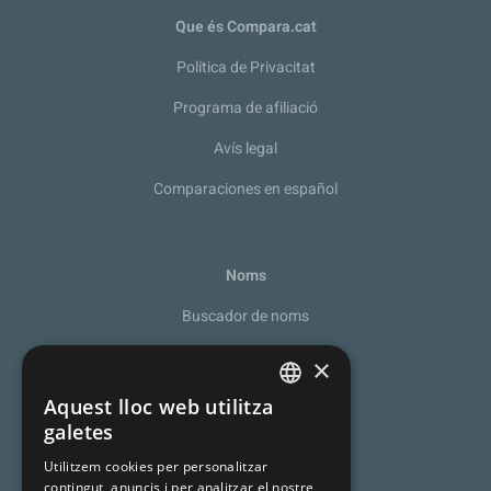
Que és Compara.cat
Política de Privacitat
Programa de afiliació
Avís legal
Comparaciones en español
Noms
Buscador de noms
Recomanador de noms
×
De la A a la Z
Aquest lloc web utilitza
SPANISH
galetes
Noms catalans
CATALAN
Utilitzem cookies per personalitzar
Cognoms catalans
contingut, anuncis i per analitzar el nostre
ENGLISH