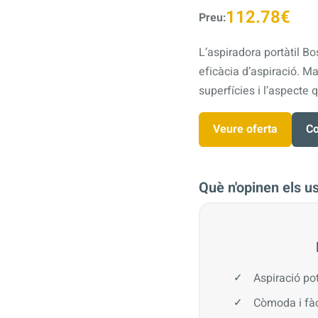
112.78€
Preu:
L’aspiradora portàtil 
eficàcia d’aspiració. 
superfícies i l’aspecte q
Veure oferta
Co
Què n'opinen els u
Aspiració po
Còmoda i fàc