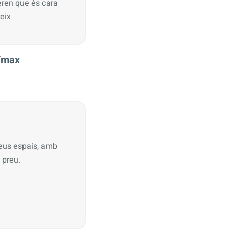
eren que és cara
reix
Vmax
teus espais, amb
 preu.