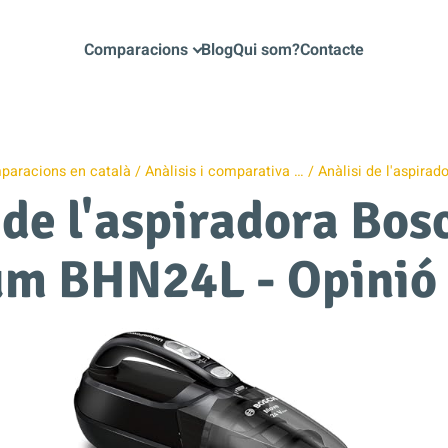
Comparacions
Blog
Qui som?
Contacte
paracions en català
Anàlisis i comparativa …
Anàlisi de l'aspirad
 de l'aspiradora Bo
um BHN24L - Opinió 