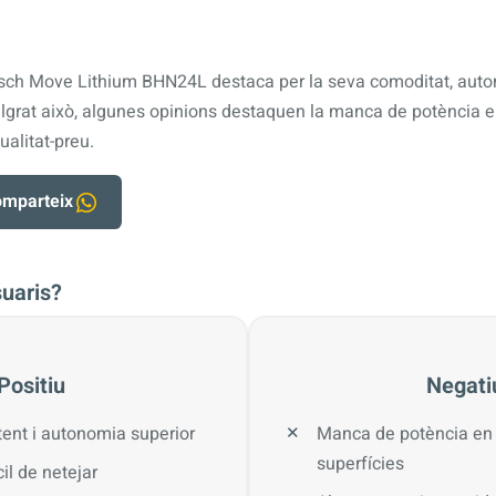
Bosch Move Lithium BHN24L destaca per la seva comoditat, auto
Malgrat això, algunes opinions destaquen la manca de potència
ualitat-preu.
mparteix
suaris?
Positiu
Negati
tent i autonomia superior
Manca de potència en
superfícies
il de netejar