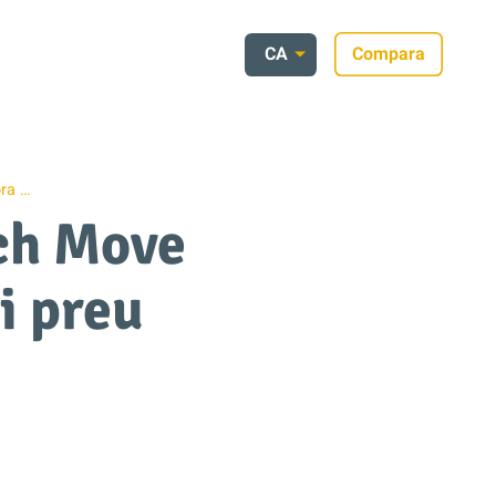
CA
Compara
ora …
sch Move
i preu