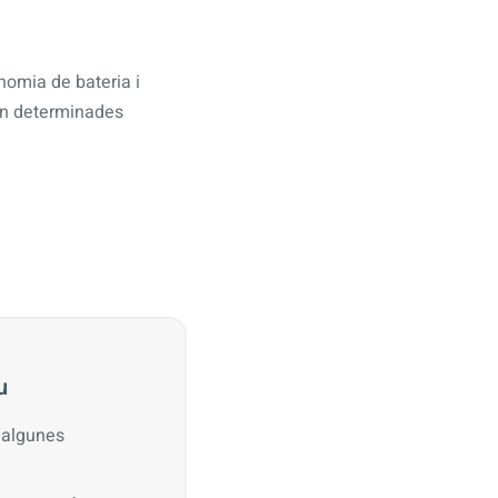
nomia de bateria i
 en determinades
u
 algunes