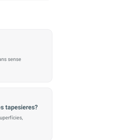
rans sense
es tapesieres?
uperfícies,