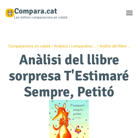
Compara.cat
Togg
men
Les millors comparacions en català
Comparacions en català
Anàlisis i comparativa …
Anàlisi del llibre …
Anàlisi del llibre
sorpresa T'Estimaré
Sempre, Petitó