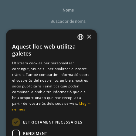
Noms
Buscador de noms
Recomanador de noms
×
De la A a la Z
Aquest lloc web utilitza
SPANISH
galetes
Noms catalans
CATALAN
Utilitzem cookies per personalitzar
Cognoms catalans
contingut, anuncis i per analitzar el nostre
ENGLISH
trànsit. També compartim informació sobre
Llista de naixement
el vostre ús del nostre lloc amb els nostres
socis publicitaris i analítics que poden
combinar-la amb altra informació que els
heu proporcionat o que han recopilat a
Premsa
partir del vostre ús dels seus serveis.
Llegir-
ne més
Metadata
ESTRICTAMENT NECESSÀRIES
Racó Català
RENDIMENT
Product Hunt