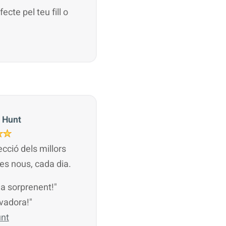
ecte pel teu fill o
 Hunt
cció dels millors
es nous, cada dia.
na sorprenent!"
ovadora!"
unt