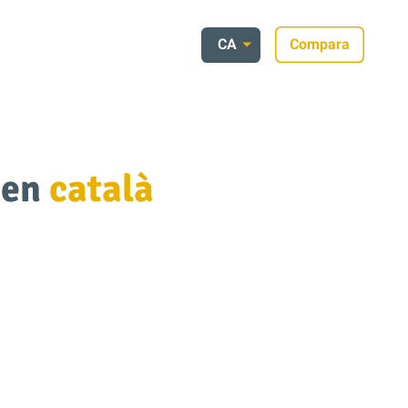
CA
Compara
 en
català