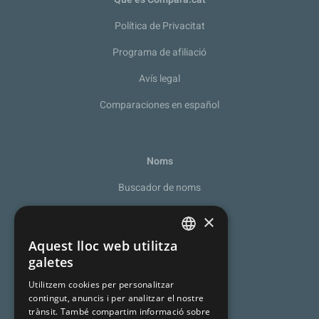
Política de Privacitat
Programa de afiliació
Avís legal
Comparaciones en español
Noms
Buscador de noms
Recomanador de noms
×
De la A a la Z
Aquest lloc web utilitza
SPANISH
galetes
Noms catalans
CATALAN
Utilitzem cookies per personalitzar
Cognoms catalans
contingut, anuncis i per analitzar el nostre
ENGLISH
trànsit. També compartim informació sobre