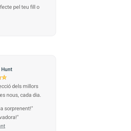
ecte pel teu fill o
 Hunt
cció dels millors
es nous, cada dia.
na sorprenent!"
ovadora!"
unt