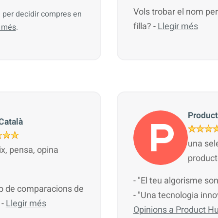
Vols trobar el nom perf
al per decidir compres en
filla? -
Llegir més
r més
.
Product
Català
una sele
ix, pensa, opina
product
- "El teu algorisme so
eb de comparacions de
- "Una tecnologia inn
 -
Llegir més
Opinions a Product H