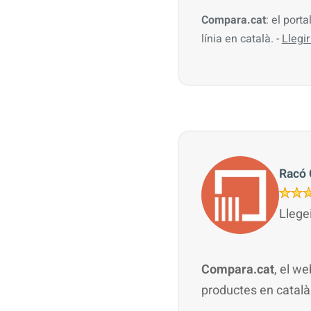
Compara.cat
: el port
línia en català. -
Llegi
Racó 
Llege
Compara.cat
, el w
productes en català