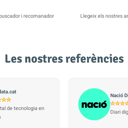
e buscador i recomanador
Llegeix els nostres a
Les nostres referències
ata.cat
Nació Di
ital de tecnologia en
Diari di
à