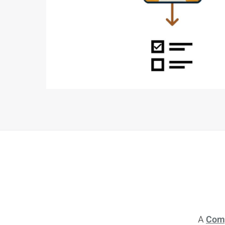
A
Com