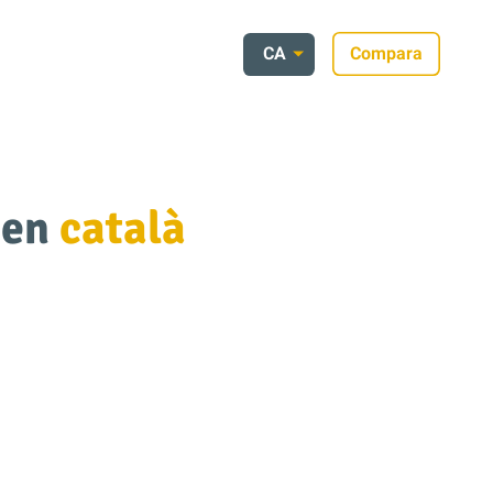
CA
Compara
 en
català