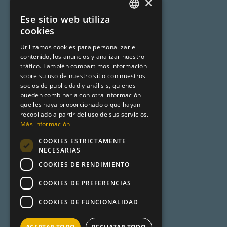
×
Política de Privacidad
Ese sitio web utiliza
SPANISH
cookies
Programa de afiliación
CATALAN
Utilizamos cookies para personalizar el
Aviso legal
contenido, los anuncios y analizar nuestro
ENGLISH
tráfico. También compartimos información
sobre su uso de nuestro sitio con nuestros
socios de publicidad y análisis, quienes
Premsa
pueden combinarla con otra información
que les haya proporcionado o que hayan
Mundo Turismo
recopilado a partir del uso de sus servicios.
Más información
Desencadenado
COOKIES ESTRICTAMENTE
Metadata
NECESARIAS
COOKIES DE RENDIMIENTO
Product Hunt
COOKIES DE PREFERENCIAS
COOKIES DE FUNCIONALIDAD