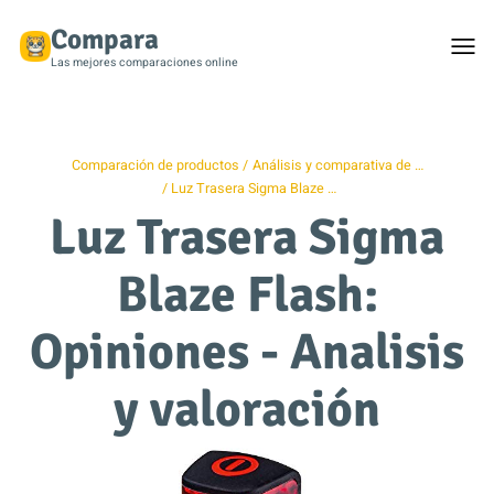
Compara
Togg
men
Las mejores comparaciones online
Comparación de productos
Análisis y comparativa de …
Luz Trasera Sigma Blaze …
Luz Trasera Sigma
Blaze Flash:
Opiniones - Analisis
y valoración