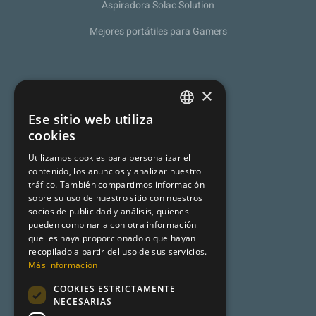
Aspiradora Solac Solution
Mejores portátiles para Gamers
Sobre nosotros
×
Política de Privacidad
Ese sitio web utiliza
SPANISH
cookies
Programa de afiliación
CATALAN
Utilizamos cookies para personalizar el
Aviso legal
contenido, los anuncios y analizar nuestro
ENGLISH
tráfico. También compartimos información
sobre su uso de nuestro sitio con nuestros
socios de publicidad y análisis, quienes
Premsa
pueden combinarla con otra información
que les haya proporcionado o que hayan
Mundo Turismo
recopilado a partir del uso de sus servicios.
Más información
Desencadenado
COOKIES ESTRICTAMENTE
Metadata
NECESARIAS