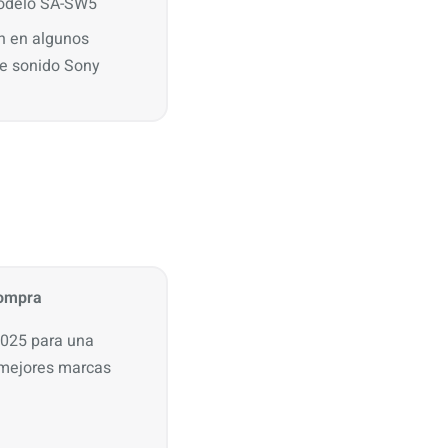
odelo SA-SW5
n en algunos
de sonido Sony
Compra
2025 para una
s mejores marcas