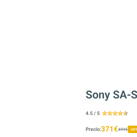
Sony SA-S
4.5 / 5
371€
Precio:
499€
-26