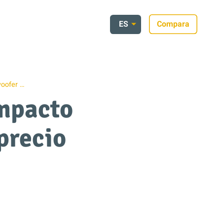
ES
Compara
woofer …
ompacto
precio