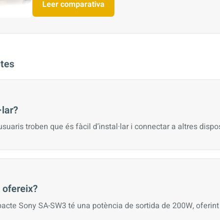
Leer comparativa
tes
·lar?
usuaris troben que és fàcil d’instal·lar i connectar a altres disp
 ofereix?
acte Sony SA-SW3 té una potència de sortida de 200W, oferint