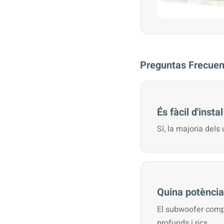
Preguntas Frecuen
És fàcil d'instal
Sí, la majoria dels 
Quina potència
El subwoofer comp
profunds i rics.