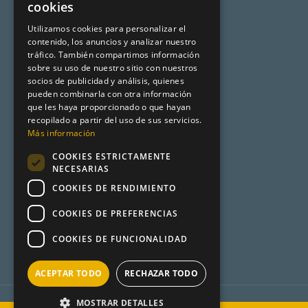
cookies
Programa de afiliación
CATALAN
Utilizamos cookies para personalizar el
Aviso legal
contenido, los anuncios y analizar nuestro
ENGLISH
tráfico. También compartimos información
sobre su uso de nuestro sitio con nuestros
socios de publicidad y análisis, quienes
Premsa
pueden combinarla con otra información
que les haya proporcionado o que hayan
Mundo Turismo
recopilado a partir del uso de sus servicios.
Más información
Desencadenado
COOKIES ESTRICTAMENTE
Metadata
NECESARIAS
COOKIES DE RENDIMIENTO
Product Hunt
COOKIES DE PREFERENCIAS
COOKIES DE FUNCIONALIDAD
ACEPTAR TODO
RECHAZAR TODO
MOSTRAR DETALLES