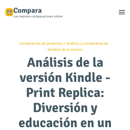
Compara
Togg
men
Las mejores comparaciones online
Comparación de productos
Análisis y comparativa de …
Análisis de la versión …
Análisis de la
versión Kindle -
Print Replica:
Diversión y
educación en un