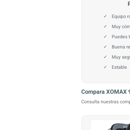
Equipo r
Muy cóm
Puedes t
Buena re
Muy seg
Estable
Compara XOMAX 916
Consulta nuestras comp