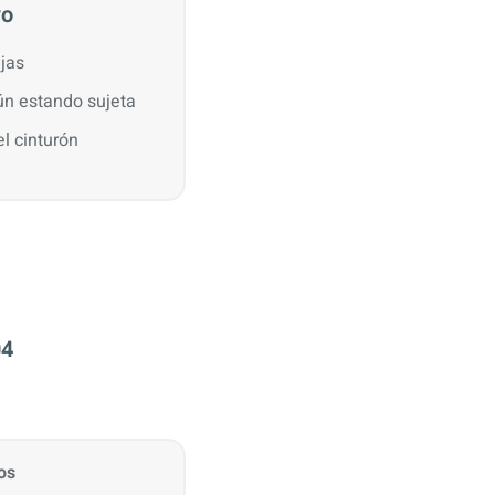
vo
jas
n estando sujeta
el cinturón
04
os