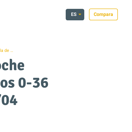
ES
Compara
lla de …
oche
os 0-36
/04