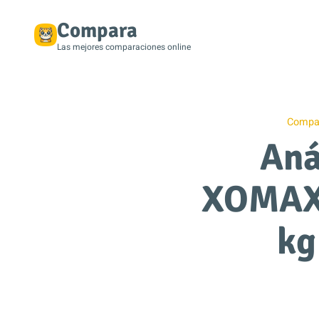
Compara
Las mejores comparaciones online
Compar
Aná
XOMAX 
kg