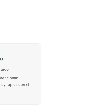
vo
ntado
 mencionan
 y rápidas en el