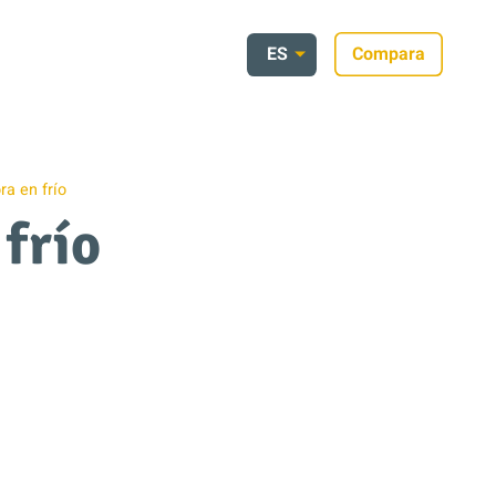
ES
Compara
a en frío
frío