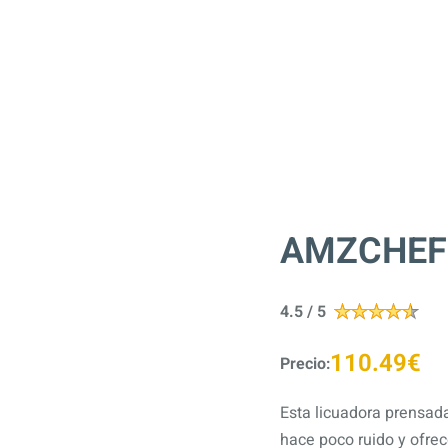
AMZCHEF L
4.5 / 5
110.49€
Precio:
Esta licuadora prensada
hace poco ruido y ofre