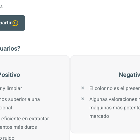
o.
artir
uarios?
Positivo
Negati
 y limpiar
El color no es el prese
os superior a una
Algunas valoraciones
cional
máquinas más potentes
mercado
eficiente en extractar
entos más duros
 ruido