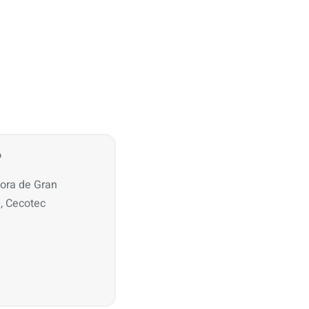
o
dora de Gran
, Cecotec