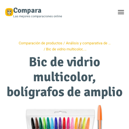
Compara
Togg
men
Las mejores comparaciones online
Comparación de productos
Análisis y comparativa de …
Bic de vidrio multicolor, …
Bic de vidrio
multicolor,
bolígrafos de amplio