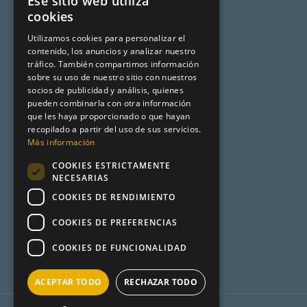
Ese sitio web utiliza
SPANISH
cookies
Programa de afiliación
CATALAN
Utilizamos cookies para personalizar el
Aviso legal
contenido, los anuncios y analizar nuestro
ENGLISH
tráfico. También compartimos información
sobre su uso de nuestro sitio con nuestros
socios de publicidad y análisis, quienes
Premsa
pueden combinarla con otra información
que les haya proporcionado o que hayan
Mundo Turismo
recopilado a partir del uso de sus servicios.
Más información
Desencadenado
COOKIES ESTRICTAMENTE
Metadata
NECESARIAS
COOKIES DE RENDIMIENTO
Product Hunt
COOKIES DE PREFERENCIAS
COOKIES DE FUNCIONALIDAD
ACEPTAR TODO
RECHAZAR TODO