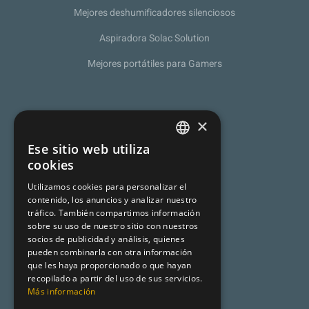
Mejores deshumificadores silenciosos
Aspiradora Solac Solution
Mejores portátiles para Gamers
Sobre nosotros
×
Política de Privacidad
Ese sitio web utiliza
SPANISH
cookies
Programa de afiliación
CATALAN
Utilizamos cookies para personalizar el
Aviso legal
contenido, los anuncios y analizar nuestro
ENGLISH
tráfico. También compartimos información
sobre su uso de nuestro sitio con nuestros
socios de publicidad y análisis, quienes
Premsa
pueden combinarla con otra información
que les haya proporcionado o que hayan
Mundo Turismo
recopilado a partir del uso de sus servicios.
Más información
Desencadenado