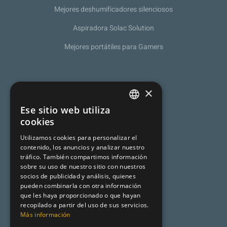
Mejores deshumificadores silenciosos
Aspiradora Solac Solution
Mejores portátiles para Gamers
Sobre nosotros
×
Política de Privacidad
Ese sitio web utiliza
SPANISH
cookies
Programa de afiliación
CATALAN
Utilizamos cookies para personalizar el
Aviso legal
contenido, los anuncios y analizar nuestro
ENGLISH
tráfico. También compartimos información
sobre su uso de nuestro sitio con nuestros
socios de publicidad y análisis, quienes
Premsa
pueden combinarla con otra información
que les haya proporcionado o que hayan
Mundo Turismo
recopilado a partir del uso de sus servicios.
Más información
Desencadenado