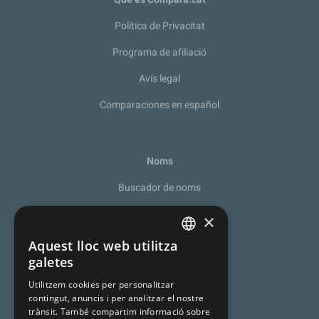
Política de Privacitat
Programa de afiliació
Avís legal
Comparaciones en español
Noms
Buscador de noms
Recomanador de noms
×
De la A a la Z
Aquest lloc web utilitza
SPANISH
galetes
Noms catalans
CATALAN
Utilitzem cookies per personalitzar
Cognoms catalans
contingut, anuncis i per analitzar el nostre
ENGLISH
trànsit. També compartim informació sobre