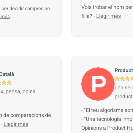
Vols trobar el nom perf
al per decidir compres en
filla? -
Llegir més
r més
.
Product
Català
una sele
ix, pensa, opina
product
- "El teu algorisme so
eb de comparacions de
- "Una tecnologia inn
 -
Llegir més
Opinions a Product H