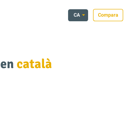
CA
Compara
 en
català