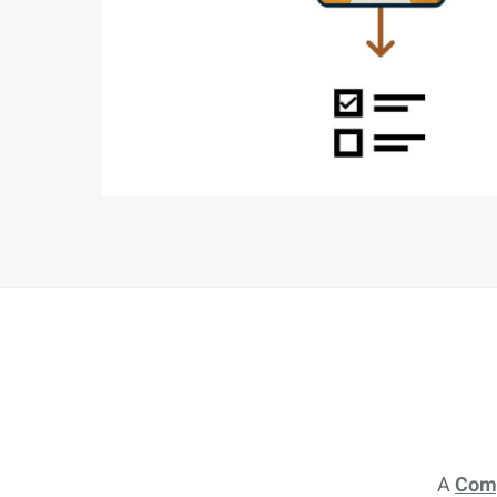
A
Com