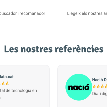
e buscador i recomanador
Llegeix els nostres a
Les nostres referències
ata.cat
Nació Di
ital de tecnologia en
Diari di
à