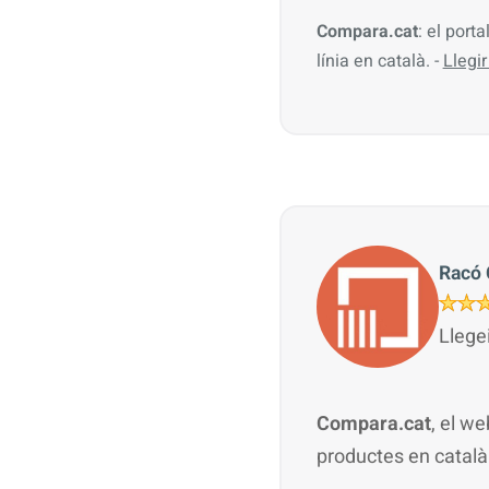
Compara.cat
: el port
línia en català. -
Llegi
Racó 
Llege
Compara.cat
, el w
productes en català