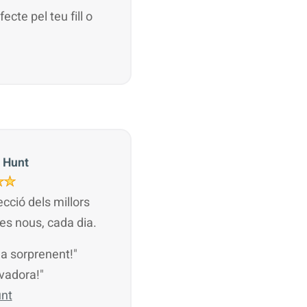
ecte pel teu fill o
 Hunt
cció dels millors
es nous, cada dia.
na sorprenent!"
ovadora!"
unt