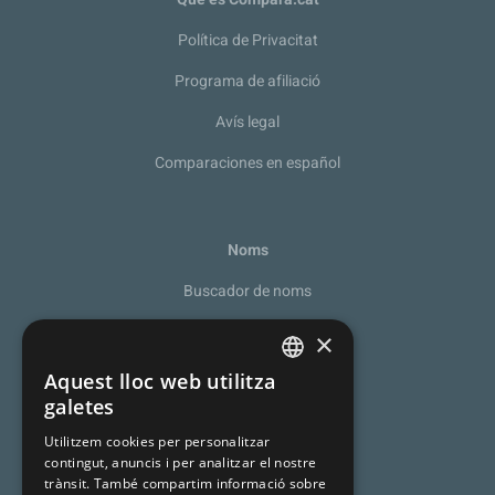
Política de Privacitat
Programa de afiliació
Avís legal
Comparaciones en español
Noms
Buscador de noms
Recomanador de noms
×
De la A a la Z
Aquest lloc web utilitza
SPANISH
galetes
Noms catalans
CATALAN
Utilitzem cookies per personalitzar
Cognoms catalans
contingut, anuncis i per analitzar el nostre
ENGLISH
trànsit. També compartim informació sobre