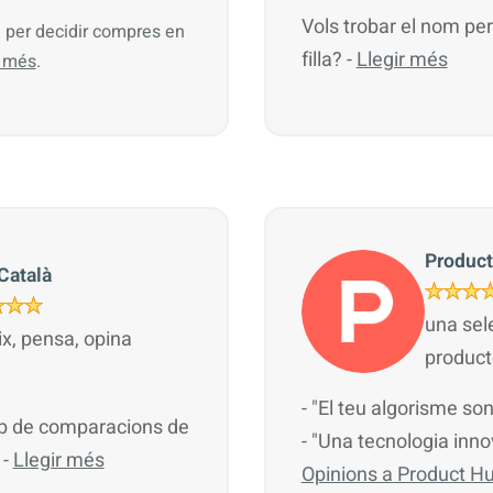
Vols trobar el nom perf
al per decidir compres en
filla? -
Llegir més
r més
.
Product
Català
una sele
ix, pensa, opina
product
- "El teu algorisme so
eb de comparacions de
- "Una tecnologia inn
 -
Llegir més
Opinions a Product H