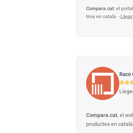
Compara.cat
: el port
línia en català. -
Llegi
Racó 
Llege
Compara.cat
, el w
productes en català