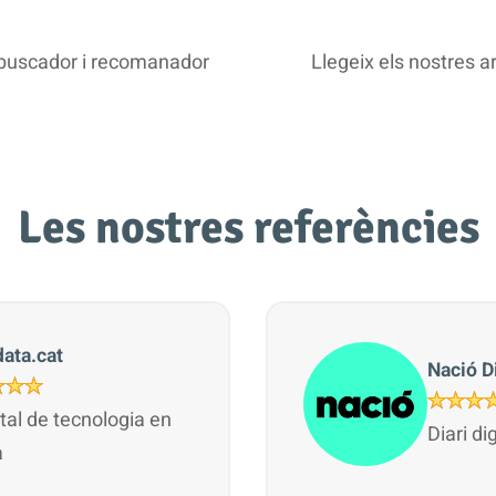
e buscador i recomanador
Llegeix els nostres a
Les nostres referències
ata.cat
Nació Di
ital de tecnologia en
Diari di
à