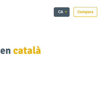
CA
Compara
 en
català