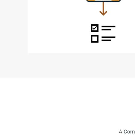
A
Com