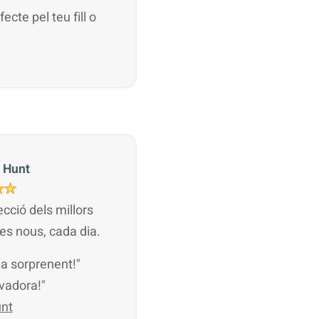
ecte pel teu fill o
 Hunt
cció dels millors
es nous, cada dia.
na sorprenent!"
ovadora!"
unt