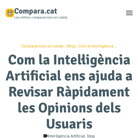
Compara.cat
Togg
men
Les millors comparacions en català
Comparacions en català
Blog
Com la Intel·ligència …
Com la Intel·ligència
Artificial ens ajuda a
Revisar Ràpidament
les Opinions dels
Usuaris
Intel·ligència Artificial
blog