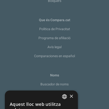
Bolquers
Que és Compara.cat
Política de Privacitat
Programa de afiliació
Avís legal
Comparaciones en español
Noms
Buscador de noms
Recomanador de noms
×
De la A a la Z
Aquest lloc web utilitza
SPANISH