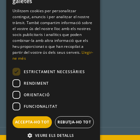
galetes
Noms catalans
CATALAN
Utilitzem cookies per personalitzar
Cognoms catalans
contingut, anuncis i per analitzar el nostre
ENGLISH
trànsit. També compartim informació sobre
Llista de naixement
el vostre ús del nostre lloc amb els nostres
socis publicitaris i analítics que poden
combinar-la amb altra informació que els
heu proporcionat o que han recopilat a
Premsa
partir del vostre ús dels seus serveis.
Llegir-
ne més
Metadata
ESTRICTAMENT NECESSÀRIES
Racó Català
RENDIMENT
Product Hunt
ORIENTACIÓ
FUNCIONALITAT
ACCEPTA-HO TOT
REBUTJA-HO TOT
VEURE ELS DETALLS
Avís:
“En calidad de Afiliado de Amazon, obtengo ingresos por las